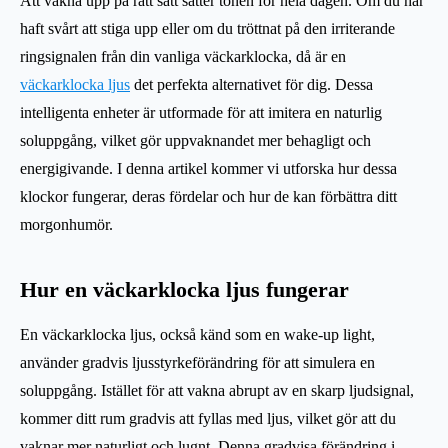
Att vakna upp på rätt sätt sätter tonen för hela dagen. Om du har
haft svårt att stiga upp eller om du tröttnat på den irriterande
ringsignalen från din vanliga väckarklocka, då är en
väckarklocka ljus
det perfekta alternativet för dig. Dessa
intelligenta enheter är utformade för att imitera en naturlig
soluppgång, vilket gör uppvaknandet mer behagligt och
energigivande. I denna artikel kommer vi utforska hur dessa
klockor fungerar, deras fördelar och hur de kan förbättra ditt
morgonhumör.
Hur en väckarklocka ljus fungerar
En väckarklocka ljus, också känd som en wake-up light,
använder gradvis ljusstyrkeförändring för att simulera en
soluppgång. Istället för att vakna abrupt av en skarp ljudsignal,
kommer ditt rum gradvis att fyllas med ljus, vilket gör att du
vaknar mer naturligt och lugnt. Denna gradvisa förändring i